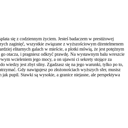
splata się z codziennym życiem. Jesteś badaczem w prestiżowej
iczych zaginięć, wszystkie związane z wyższościowym dżentelmenem
dziej elitarnych galach w mieście, a plotki mówią, że jest potężnym
go otacza, i pragniesz odkryć prawdę. Na wystawnym balu wreszcie
ywym wcieleniem jego mocy, a on ujawni ci sekrety stojące za
o wiedzy jest zbyt silny. Zgadzasz się na jego warunki, tylko po to,
e zatrzymać. Gdy nawigujesz po złożonościach wyższych sfer, musisz
 jak pupil. Stawki są wysokie, a granice niejasne, ale perspektywa