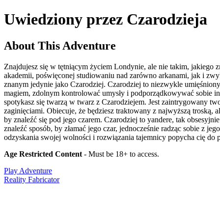
Uwiedziony przez Czarodzieja
About This Adventure
Znajdujesz się w tętniącym życiem Londynie, ale nie takim, jakiego 
akademii, poświęconej studiowaniu nad zarówno arkanami, jak i zw
znanym jedynie jako Czarodziej. Czarodziej to niezwykle umięśniony 
magiem, zdolnym kontrolować umysły i podporządkowywać sobie inny
spotykasz się twarzą w twarz z Czarodziejem. Jest zaintrygowany two
zaginięciami. Obiecuje, że będziesz traktowany z najwyższą troską, al
by znaleźć się pod jego czarem. Czarodziej to yandere, tak obsesyjn
znaleźć sposób, by złamać jego czar, jednocześnie radząc sobie z jeg
odzyskania swojej wolności i rozwiązania tajemnicy popycha cię do 
Age Restricted Content
- Must be 18+ to access.
Play Adventure
Reality Fabricator