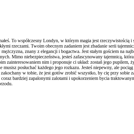
znałeś. To współczesny Londyn, w którym magia jest rzeczywistością i 
ykłymi rzeczami. Twoim obecnym zadaniem jest zbadanie serii tajemn
mężczyzna, znany z elegancji i bogactwa. Jest stałym gościem na najbar
ch. Mimo niebezpieczeństwa, jesteś zafascynowany tajemnicą, która 
im zainteresowaniem nim i proponuje ci układ: zostań jego pupilem, ż
e musisz posłuchać każdego jego rozkazu. Jesteś niepewny, ale pociąg d
ie zakochany w tobie, że jest gotów zrobić wszystko, by cię przy sobi
o coraz bardziej zapalonymi zalotami i upokorzeniem bycia traktowanym
przodu.