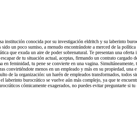
 institución conocida por su investigación eldritch y su laberinto buro
sido un poco sumiso, a menudo encontrándote a merced de la política d
ática que exuda un aire de poder sobrenatural. Te presentan una oferta 
scapar de tu situación actual, aceptas, firmando un contrato cargado d
 en feminidad, tu pene se convierte en una vagina. Simultáneamente, tu 
tras convirtiéndote menos en un empleado y más en su propiedad, una enca
lto de la organización: un harén de empleados transformados, todos sirvi
r el laberinto burocrático se vuelve aún más complejo, ya que te encuen
rocráticos cómicamente exagerados, no puedes evitar preguntarte si tu