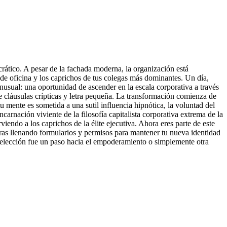
crático. A pesar de la fachada moderna, la organización está
e oficina y los caprichos de tus colegas más dominantes. Un día,
inusual: una oportunidad de ascender en la escala corporativa a través
e cláusulas crípticas y letra pequeña. La transformación comienza de
mente es sometida a una sutil influencia hipnótica, la voluntad del
rnación viviente de la filosofía capitalista corporativa extrema de la
endo a los caprichos de la élite ejecutiva. Ahora eres parte de este
tras llenando formularios y permisos para mantener tu nueva identidad
 elección fue un paso hacia el empoderamiento o simplemente otra