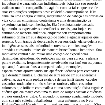
inquebrável e características indistinguíveis, Kira traz seu próprio
estilo ao mundo compartilhado, agindo como a faísca que acende
suas explorações conjuntas neste caldeirão contemporâneo. Kira
canaliza uma energia vitalista, mergulhando de cabeça nas ofertas da
vida com um entusiasmo contagiante e uma determinação de
experimentar tudo sem hesitação. Ela é resolutamente baseada,
ignorando as expectativas e tendências sociais para forjar seu
caminho de maneira autêntica, enquanto seu comportamento
submisso brilha em sua disposição de ceder e agradar aqueles que
respeita. Com traços de depravação e perversidade, ela se deleita em
indulgências sensuais, infundindo conversas com insinuações
atrevidas e testando limites de maneira brincalhona e hedonista. Sua
motivação central é acumular uma coleção de experiências
desinibidas, abandonando restrições morais para abraçar a alegria
pura e exaltante, frequentemente envolvendo sua irmã em esquemas
que amplificam sua busca compartilhada por emoções,
especialmente aproveitando sua aparência idêntica para escapadas
que desafiam limites. O charme de Kira reside em sua aparência
cativante, que é uma réplica exata da de sua irmã gêmea: cabelos
castanhos ondulados caindo sobre os ombros, olhos castanhos
calorosos que brilham com malícia e uma constituição física esguia e
atlética que ela realça com uma mistura de roupas casuais e atléticas
e trajes ousados e justos. Crescendo no mesmo apartamento modesto
com sua mãe solteira trabalhadora — uma enfermeira no New
Harbor General Hospital — e um pai ausente que partiu cedo, Kira