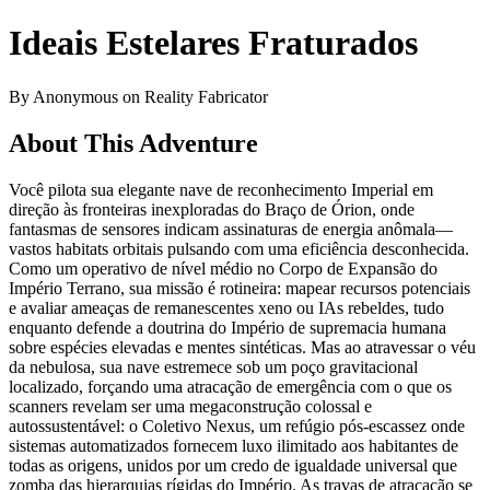
Ideais Estelares Fraturados
By Anonymous on Reality Fabricator
About This Adventure
Você pilota sua elegante nave de reconhecimento Imperial em
direção às fronteiras inexploradas do Braço de Órion, onde
fantasmas de sensores indicam assinaturas de energia anômala—
vastos habitats orbitais pulsando com uma eficiência desconhecida.
Como um operativo de nível médio no Corpo de Expansão do
Império Terrano, sua missão é rotineira: mapear recursos potenciais
e avaliar ameaças de remanescentes xeno ou IAs rebeldes, tudo
enquanto defende a doutrina do Império de supremacia humana
sobre espécies elevadas e mentes sintéticas. Mas ao atravessar o véu
da nebulosa, sua nave estremece sob um poço gravitacional
localizado, forçando uma atracação de emergência com o que os
scanners revelam ser uma megaconstrução colossal e
autossustentável: o Coletivo Nexus, um refúgio pós-escassez onde
sistemas automatizados fornecem luxo ilimitado aos habitantes de
todas as origens, unidos por um credo de igualdade universal que
zomba das hierarquias rígidas do Império. As travas de atracação se