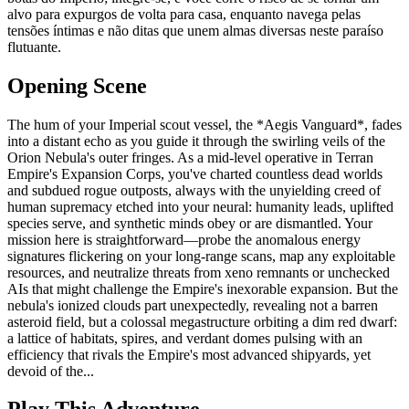
alvo para expurgos de volta para casa, enquanto navega pelas
tensões íntimas e não ditas que unem almas diversas neste paraíso
flutuante.
Opening Scene
The hum of your Imperial scout vessel, the *Aegis Vanguard*, fades
into a distant echo as you guide it through the swirling veils of the
Orion Nebula's outer fringes. As a mid-level operative in Terran
Empire's Expansion Corps, you've charted countless dead worlds
and subdued rogue outposts, always with the unyielding creed of
human supremacy etched into your neural: humanity leads, uplifted
species serve, and synthetic minds obey or are dismantled. Your
mission here is straightforward—probe the anomalous energy
signatures flickering on your long-range scans, map any exploitable
resources, and neutralize threats from xeno remnants or unchecked
AIs that might challenge the Empire's inexorable expansion. But the
nebula's ionized clouds part unexpectedly, revealing not a barren
asteroid field, but a colossal megastructure orbiting a dim red dwarf:
a lattice of habitats, spires, and verdant domes pulsing with an
efficiency that rivals the Empire's most advanced shipyards, yet
devoid of the...