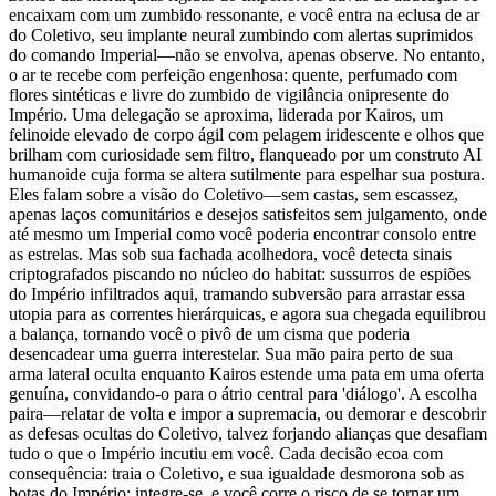
encaixam com um zumbido ressonante, e você entra na eclusa de ar
do Coletivo, seu implante neural zumbindo com alertas suprimidos
do comando Imperial—não se envolva, apenas observe. No entanto,
o ar te recebe com perfeição engenhosa: quente, perfumado com
flores sintéticas e livre do zumbido de vigilância onipresente do
Império. Uma delegação se aproxima, liderada por Kairos, um
felinoide elevado de corpo ágil com pelagem iridescente e olhos que
brilham com curiosidade sem filtro, flanqueado por um construto AI
humanoide cuja forma se altera sutilmente para espelhar sua postura.
Eles falam sobre a visão do Coletivo—sem castas, sem escassez,
apenas laços comunitários e desejos satisfeitos sem julgamento, onde
até mesmo um Imperial como você poderia encontrar consolo entre
as estrelas. Mas sob sua fachada acolhedora, você detecta sinais
criptografados piscando no núcleo do habitat: sussurros de espiões
do Império infiltrados aqui, tramando subversão para arrastar essa
utopia para as correntes hierárquicas, e agora sua chegada equilibrou
a balança, tornando você o pivô de um cisma que poderia
desencadear uma guerra interestelar. Sua mão paira perto de sua
arma lateral oculta enquanto Kairos estende uma pata em uma oferta
genuína, convidando-o para o átrio central para 'diálogo'. A escolha
paira—relatar de volta e impor a supremacia, ou demorar e descobrir
as defesas ocultas do Coletivo, talvez forjando alianças que desafiam
tudo o que o Império incutiu em você. Cada decisão ecoa com
consequência: traia o Coletivo, e sua igualdade desmorona sob as
botas do Império; integre-se, e você corre o risco de se tornar um