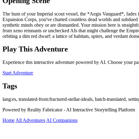
Opening Scene
The hum of your Imperial scout vessel, the *Aegis Vanguard*, fades int
Expansion Corps, you've charted countless dead worlds and subdued r
synthetic minds obey or are dismantled. Your mission here is straight
from xeno remnants or unchecked AIs that might challenge the Empire's
orbiting a dim red dwarf: a lattice of habitats, spires, and verdant dom
Play This Adventure
Experience this interactive adventure powered by AI. Choose your pat
Start Adventure
Tags
lang:es, translated-from:fractured-stellar-ideals, batch-translated, setti
Powered by Reality Fabricator - AI Interactive Storytelling Platform
Home
All Adventures
AI Companions