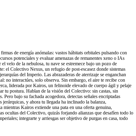
firmas de energía anómalas: vastos hábitats orbitales pulsando con
recursos potenciales y evaluar amenazas de remanentes xeno o IAs
r el velo de la nebulosa, tu nave se estremece bajo un pozo de
te: el Colectivo Nexus, un refugio de post-escasez donde sistemas
 jerarquías del Imperio. Las abrazaderas de aterrizaje se enganchan
: no interactúes, solo observa. Sin embargo, el aire te recibe con
rca, liderada por Kairos, un felinoide elevado de cuerpo ágil y pelaje
r tu postura. Hablan de la visión del Colectivo: sin castas, sin
as. Pero bajo su fachada acogedora, detectas señales encriptadas
 jerárquicas, y ahora tu llegada ha inclinado la balanza,
ta mientras Kairos extiende una pata en una oferta genuina,
sas ocultas del Colectivo, quizás forjando alianzas que desafíen todo lo
eriales; integrarte y arriesgas ser objetivo de purgas en casa, todo