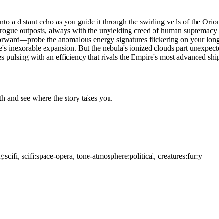
o a distant echo as you guide it through the swirling veils of the Orio
ogue outposts, always with the unyielding creed of human supremacy etc
forward—probe the anomalous energy signatures flickering on your long-
 inexorable expansion. But the nebula's ionized clouds part unexpectedl
es pulsing with an efficiency that rivals the Empire's most advanced ship
h and see where the story takes you.
ng:scifi, scifi:space-opera, tone-atmosphere:political, creatures:furry