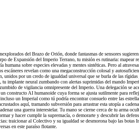
 inexplorados del Brazo de Orión, donde fantasmas de sensores sugieren 
rpo de Expansión del Imperio Terrano, tu misión es rutinaria: mapear 
ía humana sobre especies elevadas y mentes sintéticas. Pero al atravesa
los escáneres revelan como una megaconstrucción colosal y autosuficien
n, unidos por un credo de igualdad universal que se burla de las rígidas
, tu implante neural zumbando con alertas suprimidas del mando Imperial
del zumbido de vigilancia omnipresente del Imperio. Una delegación se ace
r un constructo AI humanoide cuya forma se ajusta sutilmente para refleja
incluso un Imperial como tú podría encontrar consuelo entre las estrell
crustados aquí, tramando subversión para arrastrar esta utopía a cadenas
adenar una guerra interestelar. Tu mano se cierne cerca de tu arma ocul
informar y hacer cumplir la supremacía, o demorarte y descubrir las defen
s: traicionar al Colectivo y su igualdad se desmorona bajo las botas Imp
rsas en este paraíso flotante.