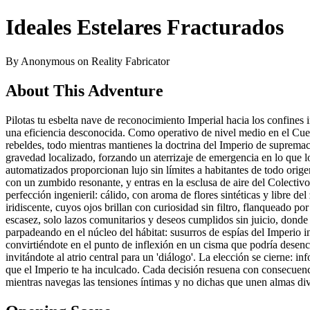
Ideales Estelares Fracturados
By Anonymous on Reality Fabricator
About This Adventure
Pilotas tu esbelta nave de reconocimiento Imperial hacia los confines
una eficiencia desconocida. Como operativo de nivel medio en el Cue
rebeldes, todo mientras mantienes la doctrina del Imperio de supremac
gravedad localizado, forzando un aterrizaje de emergencia en lo que 
automatizados proporcionan lujo sin límites a habitantes de todo orige
con un zumbido resonante, y entras en la esclusa de aire del Colectivo
perfección ingenieril: cálido, con aroma de flores sintéticas y libre 
iridiscente, cuyos ojos brillan con curiosidad sin filtro, flanqueado po
escasez, solo lazos comunitarios y deseos cumplidos sin juicio, donde 
parpadeando en el núcleo del hábitat: susurros de espías del Imperio in
convirtiéndote en el punto de inflexión en un cisma que podría desenc
invitándote al atrio central para un 'diálogo'. La elección se cierne: 
que el Imperio te ha inculcado. Cada decisión resuena con consecuencia
mientras navegas las tensiones íntimas y no dichas que unen almas dive