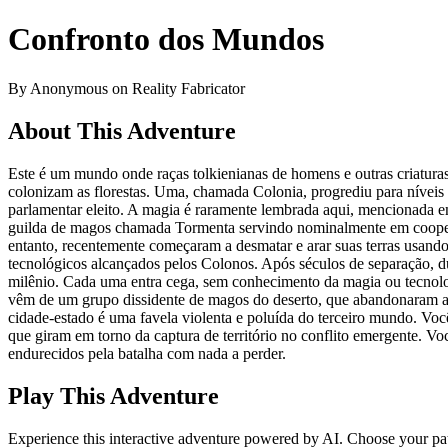
Confronto dos Mundos
By Anonymous on Reality Fabricator
About This Adventure
Este é um mundo onde raças tolkienianas de homens e outras criatur
colonizam as florestas. Uma, chamada Colonia, progrediu para níveis 
parlamentar eleito. A magia é raramente lembrada aqui, mencionada 
guilda de magos chamada Tormenta servindo nominalmente em coopera
entanto, recentemente começaram a desmatar e arar suas terras usan
tecnológicos alcançados pelos Colonos. Após séculos de separação, d
milênio. Cada uma entra cega, sem conhecimento da magia ou tecnolog
vêm de um grupo dissidente de magos do deserto, que abandonaram a 
cidade-estado é uma favela violenta e poluída do terceiro mundo. Voc
que giram em torno da captura de território no conflito emergente.
endurecidos pela batalha com nada a perder.
Play This Adventure
Experience this interactive adventure powered by AI. Choose your pat