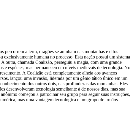
s percorrem a terra, dragões se aninham nas montanhas e elfos
rnou exclusivamente humana no processo. Esta nação possui um sistema
. A outra, chamada Coalizão, perseguiu a magia, com uma grande
s e espécies, mas permaneceu em níveis medievais de tecnologia. No
rescimento. A Coalizão está completamente alheia aos avanços
rsos, lançou uma invasão, liderada por um gênio tático único em um
o conhecimento dos outros dois, nas profundezas das montanhas. Eles
es desenvolveram tecnologia semelhante à de nossos dias, mas sua
r anônimo começou a patrocinar seu grupo para seguir suas instruções,
 numérica, mas uma vantagem tecnológica e um grupo de irmãos