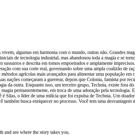
as vivem, algumas em harmonia com o mundo, outras não. Grandes mago
iniciais de tecnologia industrial, mas abandonou toda a magia e se to
em sussurros e descrita em tomos empoeirados e amplamente imprecisos
ção com sua corte real, governando sobre uma ampla coalizão de raça
do métodos agrícolas mais avançados para alimentar uma população em c
uas nações começaram a guerrear, depois que Colonia, faminta por recu
ia da outra. Enquanto isso, um terceiro grupo, Technia, existe fora d
magia permanentemente, em troca de uma adoração pela tecnologia. El
ê é Silas, o líder de uma milícia que foi expulsa de Technia. Um doado
 Você também busca enriquecer no processo. Você tem uma desvantagem
h and see where the story takes you.